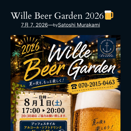
内
容
Wille Beer Garden 2026
を
7月 7, 2026
—
Satoshi Murakami
by
ス
キ
ッ
プ